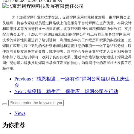
2021-06-08 14:29:53
shixun
39
为了加强焊网行业的技术交流，促进焊网应用的规模化发展，由焊网协会牵
头组织，协会专家组成员通过网络线上信息服务平台对焊网在生产质量、布网设计
和应用技术等方面进行逐一培训讲解，北京邢钢焊网公司积极响应协会号召、支持
配合协会工作，于
2020
年
4
月
10
日由北京邢钢焊网公司总工程师王希各对焊网应用
技术的常识性问题进行了培训讲解，利用他多年的工作经历和积累的实践经验，把
焊网在应用过程中遇到的各种疑难问题和需要注意的事项一一做了总结和分析，以
使焊网界朋友避免重蹈覆辙，减少损失。焊网协会多家企业的技术人员和相关领导
都参加了线上培训学习，收到了良好的效果，通过本次培训极大地增强了焊网业界
同仁凝心聚力稳步推动焊网市场有序发展的信心，为焊网行业的发展壮大发挥了积
极作用。
Previous
: “感恩相遇，一路有你”焊网公司组织员工庆生
会
Next
: 抗疫情、稳生产、保供应—焊网公司在行动
News
为你推荐