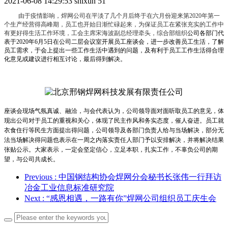
2021-06-08 14:29:53
shixun
51
由于疫情影响，焊网公司在平淡了几个月后终于在六月份迎来第2020年第一
个生产经营得高峰期，员工也开始日渐忙碌起来，为保证员工在紧张充实的工作中
有更好得生活工作环境，工会主席宋海波副总经理牵头，综合部组织
公司各部门代
表于2020年6月5日在公司二层会议室开展员工座谈会，进一步改善员工生活，了解
员工需求，于会上提出一些工作生活中遇到的问题，及有利于员工工作生活得合理
化意见或建议进行相互讨论，最后得到解决。
座谈会现场气氛真诚、融洽，与会代表认为，公司领导面对面听取员工的意见，体
现出公司对于员工的重视和关心，体现了民主作风和务实态度，催人奋进。员工就
衣食住行等民生方面提出得问题，公司领导及各部门负责人给与当场解决，部分无
法当场解决得问题也表示在一周之内落实责任人部门予以安排解决，并将解决结果
张贴公示。大家表示，一定会坚定信心，立足本职，扎实工作，不辜负公司的期
望，与公司共成长。
Previous
: 中国钢结构协会焊网分会秘书长张伟一行拜访
冶金工业信息标准研究院
Next
: “感恩相遇，一路有你”焊网公司组织员工庆生会