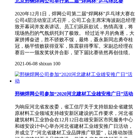
北京邢钢焊网公司举行第二届“焊网杯”乒乓球比赛
2020年12月1日，焊网公司第二届“焊网杯”乒乓球大赛在
公司4层活动室正式召开，公司工会主席宋海波副总经理
致开幕词并发表讲话。员工们跃跃欲试，热情高涨，将
现场热烈的气氛烘托到了极致。 经过近半月的角逐，大
家拼搏奋进，胜不骄败不馁，最终，聂永新同志勇夺桂
冠，杨平惜败获得亚军，陈震获得季军。宋副总经理在
赛后一一颁发奖状并合影，望下届比赛依然再创佳绩。
2021-06-08
shixun
100
邢钢焊网公司参加“2020河北建材工业雄安推广日”活动
为响应河北省发改委，省工信厅关于支持鼓励全省建筑
原材料工业领域支持雄安新区建设的工作要求，河北省
建筑材料工业协会在12月12日在雄安新区市民服务中心
和雄安设计中心举办河北省建材工业雄安推广日活动，
并成立了“河北省建材工业品牌推广联盟”，以推动加强