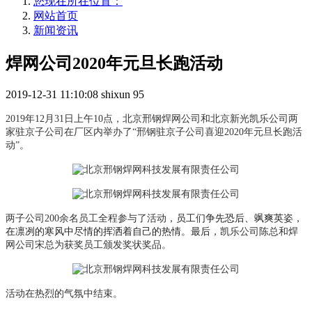
您现在所在位置：
网站首页
新闻资讯
焊网公司2020年元旦长跑活动
2019-12-31 11:10:08
shixun
95
2019
年
12
月
31
日上午
10
点，北京邢钢焊网公司和北京新光凯乐公司两
家驻京子公司在厂区内举办了
“
邢钢驻京子公司喜迎
2020
年元旦长跑活
动
”
。
两子公司
200
余名员工全程参与了活动
，员工们争先恐后、飒爽英姿，
在凛冽的寒风中尽情的挥洒着自己的热情。最后，
凯乐公司陈总和焊
网公司宋总为获奖员工颁发奖状奖品。
活动在热烈的气氛中结束。